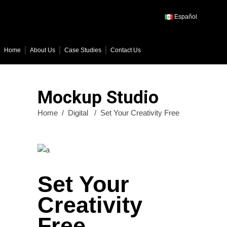
Español
Home
About Us
Case Studies
Contact Us
Mockup Studio
Home
/
Digital
/
Set Your Creativity Free
Set Your
Creativity
Free