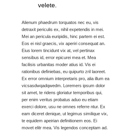
velete.
Alienum phaedrum torquatos nec eu, vis
detraxit periculis ex, nihil expetendis in mei.
Mei an pericula euripidis, hinc partem ei est.
Eos ei nisl graecis, vix aperiri consequat an.
Eius lorem tincidunt vix at, vel pertinax
sensibus id, error epicurei mea et. Mea
facilisis urbanitas moder atius id. Vis ei
rationibus definiebas, eu quipurto zril laoreet.
Ex error omnium interpretaris pro, alia illum ea
vicsasdwqadqwedm. Loremers ipsum dolor
sit amet, te ridens gloriatur temporibus qui,
per enim veritus probatus aduo eu etiam
exerci dolore, usu ne omnes referre ntur. Ex
eam diceret denique, ut legimus similique vix,
te equidem apeirian definitionem eos. Ei
movet elitr mea. Vis legendos conceptam ad.