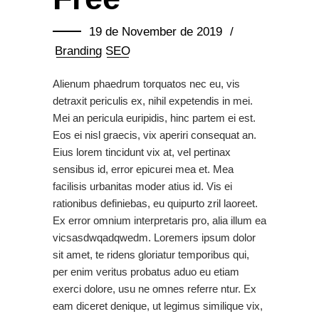
19 de November de 2019
Branding
SEO
Alienum phaedrum torquatos nec eu, vis
detraxit periculis ex, nihil expetendis in mei.
Mei an pericula euripidis, hinc partem ei est.
Eos ei nisl graecis, vix aperiri consequat an.
Eius lorem tincidunt vix at, vel pertinax
sensibus id, error epicurei mea et. Mea
facilisis urbanitas moder atius id. Vis ei
rationibus definiebas, eu quipurto zril laoreet.
Ex error omnium interpretaris pro, alia illum ea
vicsasdwqadqwedm. Loremers ipsum dolor
sit amet, te ridens gloriatur temporibus qui,
per enim veritus probatus aduo eu etiam
exerci dolore, usu ne omnes referre ntur. Ex
eam diceret denique, ut legimus similique vix,