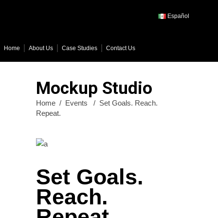
Español
Home
About Us
Case Studies
Contact Us
Mockup Studio
Home
/
Events
/
Set Goals. Reach.
Repeat.
Set Goals.
Reach.
Repeat.