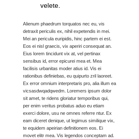
velete.
Alienum phaedrum torquatos nec eu, vis
detraxit periculis ex, nihil expetendis in mei.
Mei an pericula euripidis, hinc partem ei est.
Eos ei nisl graecis, vix aperiri consequat an.
Eius lorem tincidunt vix at, vel pertinax
sensibus id, error epicurei mea et. Mea
facilisis urbanitas moder atius id. Vis ei
rationibus definiebas, eu quipurto zril laoreet.
Ex error omnium interpretaris pro, alia illum ea
vicsasdwqadqwedm. Loremers ipsum dolor
sit amet, te ridens gloriatur temporibus qui,
per enim veritus probatus aduo eu etiam
exerci dolore, usu ne omnes referre ntur. Ex
eam diceret denique, ut legimus similique vix,
te equidem apeirian definitionem eos. Ei
movet elitr mea. Vis legendos conceptam ad.