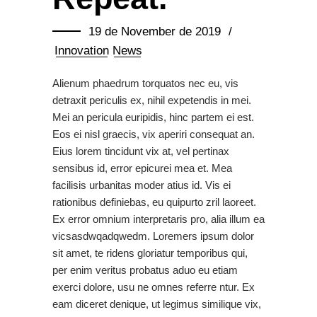
19 de November de 2019
Innovation
News
Alienum phaedrum torquatos nec eu, vis
detraxit periculis ex, nihil expetendis in mei.
Mei an pericula euripidis, hinc partem ei est.
Eos ei nisl graecis, vix aperiri consequat an.
Eius lorem tincidunt vix at, vel pertinax
sensibus id, error epicurei mea et. Mea
facilisis urbanitas moder atius id. Vis ei
rationibus definiebas, eu quipurto zril laoreet.
Ex error omnium interpretaris pro, alia illum ea
vicsasdwqadqwedm. Loremers ipsum dolor
sit amet, te ridens gloriatur temporibus qui,
per enim veritus probatus aduo eu etiam
exerci dolore, usu ne omnes referre ntur. Ex
eam diceret denique, ut legimus similique vix,